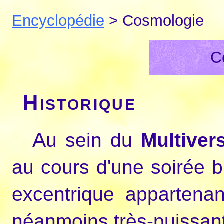
Encyclopédie
> Cosmologie
C
Historique
Au sein du
Multiver
au cours d'une soirée b
excentrique appartena
néanmoins très-puissant